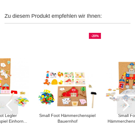
Zu diesem Produkt empfehlen wir Ihnen:
-20%
ot Legler
Small Foot Hämmerchenspiel
Small Fo
el Einhorn...
Bauernhof
Hämmerchenspi