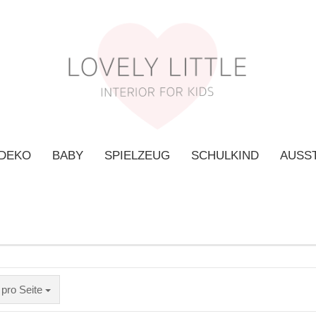
 DEKO
BABY
SPIELZEUG
SCHULKIND
AUSS
K
P
 pro Seite