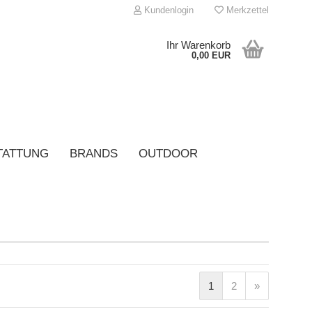
Kundenlogin
Merkzettel
Ihr Warenkorb
0,00 EUR
TATTUNG
BRANDS
OUTDOOR
onto erstellen
asswort vergessen?
1
2
»