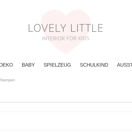
 DEKO
BABY
SPIELZEUG
SCHULKIND
AUSS
chlampen
K
P