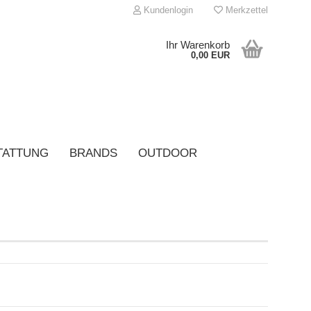
Kundenlogin
Merkzettel
Ihr Warenkorb
0,00 EUR
TATTUNG
BRANDS
OUTDOOR
onto erstellen
asswort vergessen?