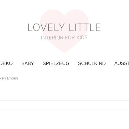
 DEKO
BABY
SPIELZEUG
SCHULKIND
AUSS
kenlampen
K
P