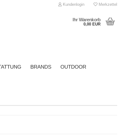
Kundenlogin
Merkzettel
Ihr Warenkorb
0,00 EUR
TATTUNG
BRANDS
OUTDOOR
onto erstellen
asswort vergessen?